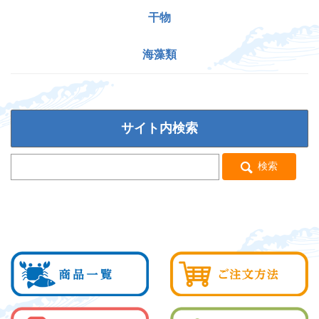
干物
海藻類
サイト内検索
検索