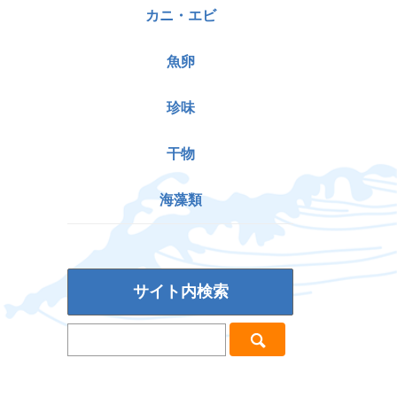
カニ・エビ
魚卵
珍味
干物
海藻類
サイト内検索