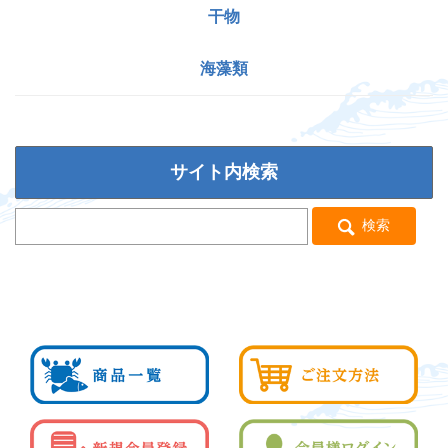
干物
海藻類
サイト内検索
検索