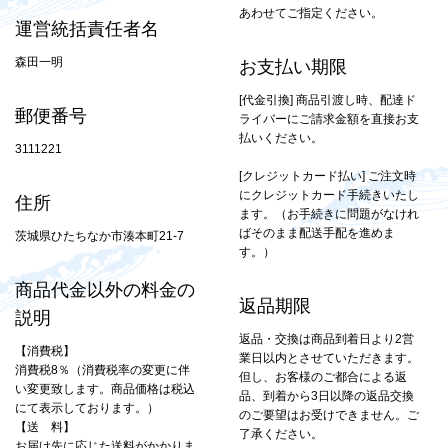
あわせてご指定ください。
運営統括責任者名
森田一明
お支払い期限
[代金引換] 商品引渡し時、配達ド
郵便番号
ライバーにご請求金額を直接お支
払いください。
3111221
[クレジットカード払い] ご注文時
にクレジットカード手続きいたし
住所
ます。（お手続きに問題がなけれ
ばそのまま配送手配を進めま
茨城県ひたちなか市湊本町21-7
す。）
商品代金以外の料金の
返品期限
説明
返品・交換は商品到着日より2営
【消費税】
業日以内とさせていただきます。
消費税8％（消費税率の変更に伴
但し、お客様のご都合による返
い変更致します。商品価格は税込
品、到着から3日以降の返品交換
にて表示しております。）
のご要望はお受けできません。ご
【送 料】
了承ください。
お届け先に応じた送料がかかりま