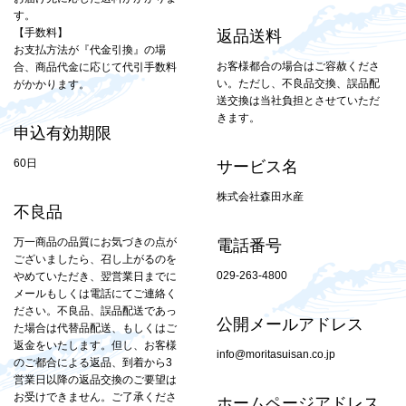
す。
【手数料】
返品送料
お支払方法が『代金引換』の場
お客様都合の場合はご容赦くださ
合、商品代金に応じて代引手数料
い。ただし、不良品交換、誤品配
がかかります。
送交換は当社負担とさせていただ
きます。
申込有効期限
60日
サービス名
株式会社森田水産
不良品
万一商品の品質にお気づきの点が
電話番号
ございましたら、召し上がるのを
029-263-4800
やめていただき、翌営業日までに
メールもしくは電話にてご連絡く
ださい。不良品、誤品配送であっ
公開メールアドレス
た場合は代替品配送、もしくはご
返金をいたします。但し、お客様
info@moritasuisan.co.jp
のご都合による返品、到着から3
営業日以降の返品交換のご要望は
お受けできません。ご了承くださ
ホームページアドレス