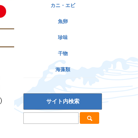
カニ・エビ
魚卵
珍味
干物
海藻類
サイト内検索