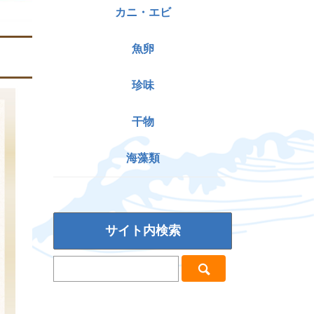
カニ・エビ
魚卵
珍味
干物
海藻類
サイト内検索