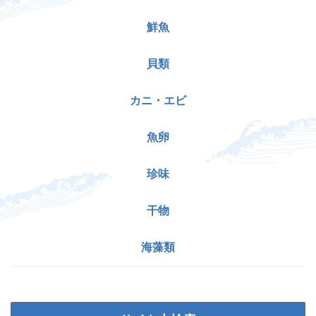
鮮魚
貝類
カニ・エビ
魚卵
珍味
干物
海藻類