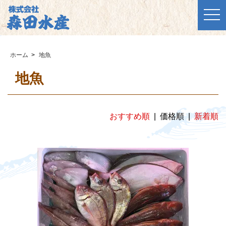
togg
ホーム
>
地魚
地魚
おすすめ順
| 価格順 |
新着順