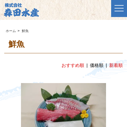
togg
ホーム
>
鮮魚
鮮魚
おすすめ順
| 価格順 |
新着順