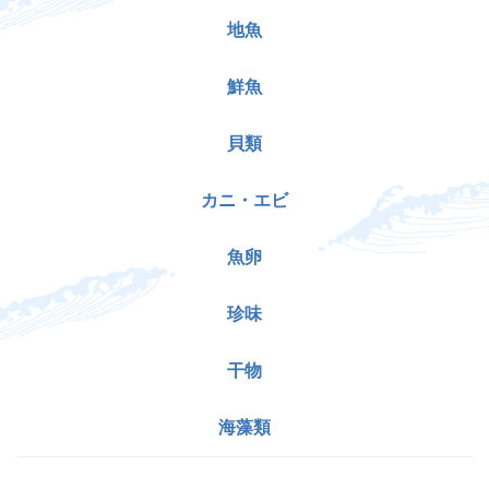
地魚
鮮魚
貝類
カニ・エビ
魚卵
珍味
干物
海藻類